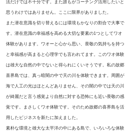
法だけでは不十分です。また誰もがコーチング活用したいと
思うわけではありません。ここに限界がありました。
また潜在意識を切り替えるには環境もかなりの割合で大事で
す。潜在意識の幸福感を高める大切な要素の1つとしてワオ
体験があります。ワオーと心から思い、畏敬の気持ちを持つ
と幸福感が高まると心理学でも言われてます。このワオ体験
は雄大な自然の中でないと得られにくいそうです。私の故郷
喜界島では、真っ暗闇の中で天の川を体験できます。周囲が
海で人工の光はほとんどありません、その闇の中では天の川
が綺麗だと言う感覚より自然に対する恐怖にも近い畏敬の感
覚です。まさしくワオ体験です。そのため故郷の喜界島を活
用したビジネスを新たに加えました。
素朴な環境と雄大な太平洋の中にある島で、いろいろな体験